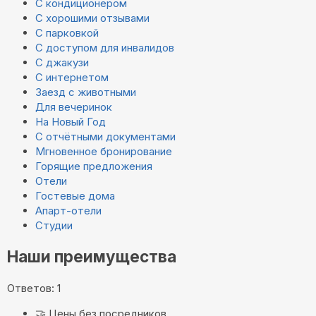
С кондиционером
С хорошими отзывами
С парковкой
С доступом для инвалидов
С джакузи
С интернетом
Заезд с животными
Для вечеринок
На Новый Год
С отчётными документами
Мгновенное бронирование
Горящие предложения
Отели
Гостевые дома
Апарт-отели
Студии
Наши преимущества
Ответов: 1
🤝
Цены без посредников