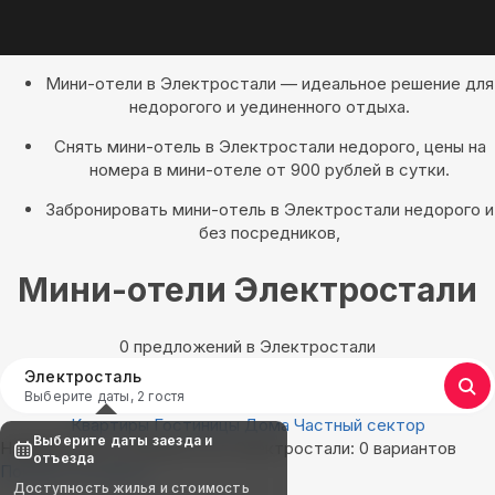
Мини-отели в Электростали — идеальное решение для
недорогого и уединенного отдыха.
Снять мини-отель в Электростали недорого, цены на
номера в мини-отеле от 900 рублей в сутки.
Забронировать мини-отель в Электростали недорого и
без посредников,
Мини-отели Электростали
0 предложений в Электростали
Электросталь
Выберите даты, 2 гостя
Квартиры
Гостиницы
Дома
Частный сектор
Выберите даты заезда и
Найдём, где остановиться в Электростали: 0 вариантов
отъезда
Показать на карте
Доступность жилья и стоимость